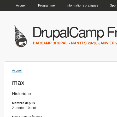
MENU PRINCIPAL
Accueil
Programme
Informations pratiques
Spon
DrupalCamp F
BARCAMP DRUPAL - NANTES 29-30 JANVIER 
Accueil
Vous êtes ici
max
Historique
Membre depuis
2 années 10 mois