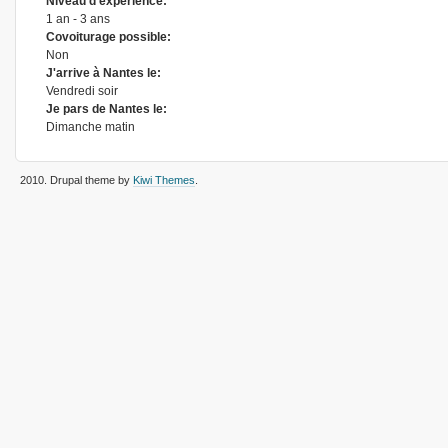
Niveau d'expérience:
1 an - 3 ans
Covoiturage possible:
Non
J'arrive à Nantes le:
Vendredi soir
Je pars de Nantes le:
Dimanche matin
2010
. Drupal theme by
Kiwi Themes
.