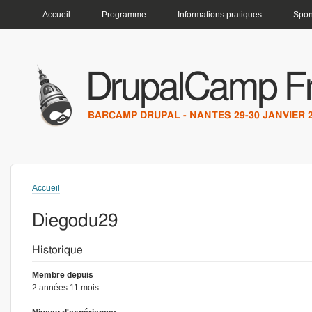
MENU PRINCIPAL
Accueil
Programme
Informations pratiques
Spon
DrupalCamp F
BARCAMP DRUPAL - NANTES 29-30 JANVIER 
Accueil
Vous êtes ici
Diegodu29
Historique
Membre depuis
2 années 11 mois