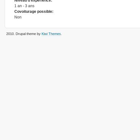
Niveau d'expérience:
1 an - 3 ans
Covoiturage possible:
Non
2010
. Drupal theme by
Kiwi Themes
.