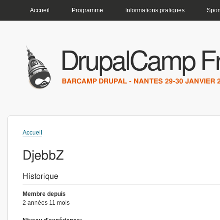
MENU PRINCIPAL
Accueil
Programme
Informations pratiques
Spon
DrupalCamp F
BARCAMP DRUPAL - NANTES 29-30 JANVIER 
Accueil
Vous êtes ici
DjebbZ
Historique
Membre depuis
2 années 11 mois