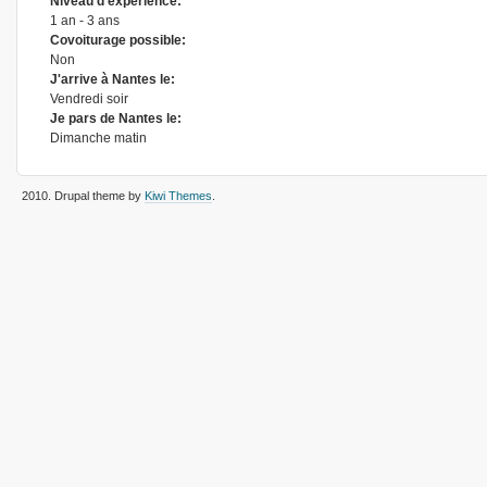
Niveau d'expérience:
1 an - 3 ans
Covoiturage possible:
Non
J'arrive à Nantes le:
Vendredi soir
Je pars de Nantes le:
Dimanche matin
2010
. Drupal theme by
Kiwi Themes
.