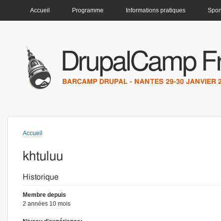
MENU PRINCIPAL
Accueil
Programme
Informations pratiques
Spon
DrupalCamp F
BARCAMP DRUPAL - NANTES 29-30 JANVIER 
Accueil
Vous êtes ici
khtuluu
Historique
Membre depuis
2 années 10 mois