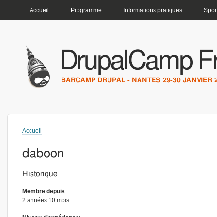
MENU PRINCIPAL
Accueil
Programme
Informations pratiques
Spon
DrupalCamp F
BARCAMP DRUPAL - NANTES 29-30 JANVIER 
Accueil
Vous êtes ici
daboon
Historique
Membre depuis
2 années 10 mois